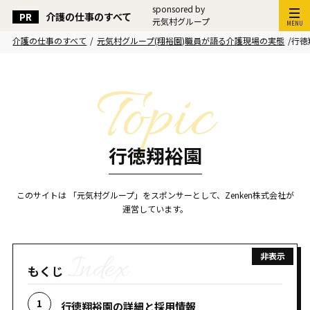
sponsored by
介護の仕事のすべて
元気村グループ
MENU
介護の仕事のすべて
/
元気村グループ(翔裕園)職員が語る介護現場の実態
/
行徳
行徳翔裕園
このサイトは 「元気村グループ」をスポンサーとして、Zenken株式会社が
運営しています。
もくじ
行徳翔裕園の詳細と採用情報