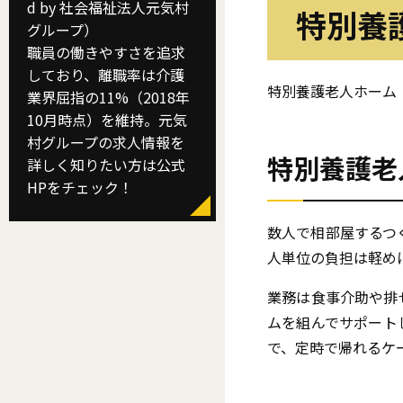
d by 社会福祉法人元気村
特別養
グループ）
職員の働きやすさを追求
しており、離職率は介護
特別養護老人ホーム
業界屈指の11%（2018年
10月時点）を維持。元気
村グループの求人情報を
特別養護老
詳しく知りたい方は公式
HPをチェック！
数人で相部屋するつ
人単位の負担は軽め
業務は食事介助や排
ムを組んでサポート
で、定時で帰れるケ