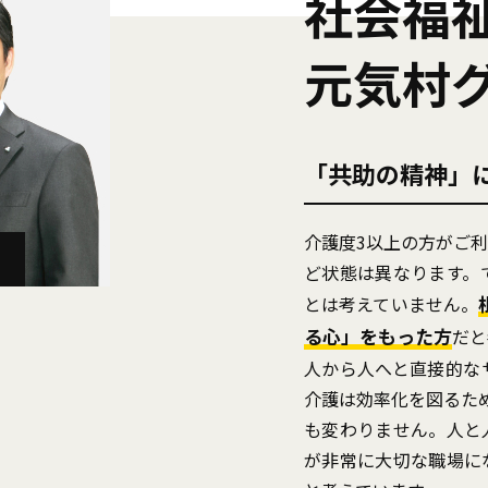
社会福
元気村
「共助の精神」
介護度3以上の方がご
）
ど状態は異なります。
とは考えていません。
る心」をもった方
だと
人から人へと直接的な
介護は効率化を図るた
も変わりません。人と
が非常に大切な職場に