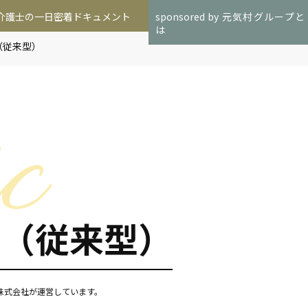
介護士の一日密着ドキュメント
sponsored by 元気村グループと
は
（従来型）
ム（従来型）
n株式会社が運営しています。