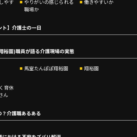
しやす
やりがいの感じられる
働きやすいか
職場か
ント】介護士の一日
(翔裕園)職員が語る介護現場の実態
馬室たんぽぽ翔裕園
翔裕園
く育休
さん
の？介護職あるある
職における不安をズバリ解消