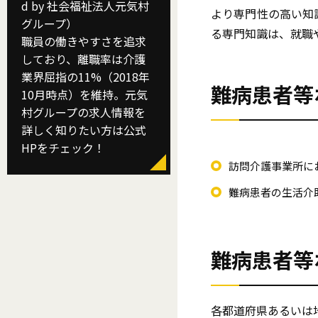
d by 社会福祉法人元気村
より専門性の高い知
グループ）
る専門知識は、就職
職員の働きやすさを追求
しており、離職率は介護
業界屈指の11%（2018年
難病患者等
10月時点）を維持。元気
村グループの求人情報を
詳しく知りたい方は公式
HPをチェック！
訪問介護事業所に
難病患者の生活介
難病患者等
各都道府県あるいは